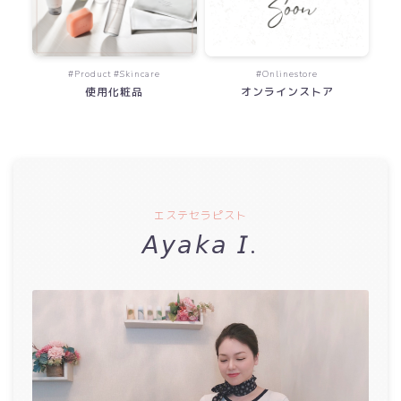
#Product #Skincare
#Onlinestore
使用化粧品
オンラインストア
エステセラピスト
𝘈𝘺𝘢𝘬𝘢 𝘐.