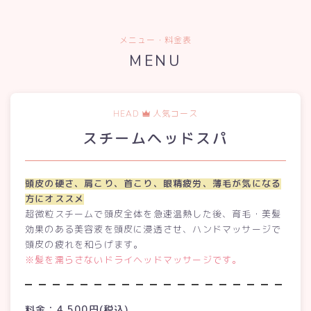
メニュー・料金表
MENU
HEAD
人気コース
スチームヘッドスパ
頭皮の硬さ、肩こり、首こり、眼精疲労、薄毛が気になる
方にオススメ
超微粒スチームで頭皮全体を急速温熱した後、育毛・美髪
効果のある美容液を頭皮に浸透させ、ハンドマッサージで
頭皮の疲れを和らげます。
※髪を濡らさないドライヘッドマッサージです。
料金：4,500円(税込)